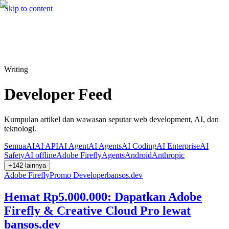
Hire me
Cari
⌘K
Skip to content
Cari
⌘K
Writing
Developer Feed
Kumpulan artikel dan wawasan seputar web development, AI, dan
teknologi.
Semua
AI
AI API
AI Agent
AI Agents
AI Coding
AI Enterprise
AI
Safety
AI offline
Adobe Firefly
Agents
Android
Anthropic
+
142
lainnya
Adobe Firefly
Promo Developer
bansos.dev
Hemat Rp5.000.000: Dapatkan Adobe
Firefly & Creative Cloud Pro lewat
bansos.dev