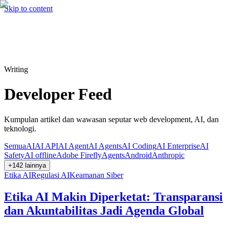
Hire me
Cari
⌘K
Skip to content
Cari
⌘K
Writing
Developer Feed
Kumpulan artikel dan wawasan seputar web development, AI, dan
teknologi.
Semua
AI
AI API
AI Agent
AI Agents
AI Coding
AI Enterprise
AI
Safety
AI offline
Adobe Firefly
Agents
Android
Anthropic
+
142
lainnya
Etika AI
Regulasi AI
Keamanan Siber
Etika AI Makin Diperketat: Transparansi
dan Akuntabilitas Jadi Agenda Global