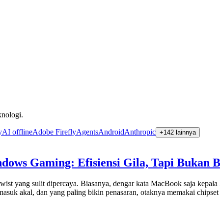
nologi.
y
AI offline
Adobe Firefly
Agents
Android
Anthropic
+
142
lainnya
dows Gaming: Efisiensi Gila, Tapi Bukan 
twist yang sulit dipercaya. Biasanya, dengar kata MacBook saja kepal
asuk akal, dan yang paling bikin penasaran, otaknya memakai chipset