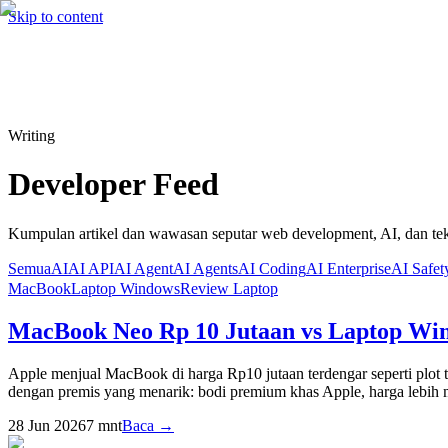
Hire me
Cari
⌘K
Skip to content
Cari
⌘K
Writing
Developer Feed
Kumpulan artikel dan wawasan seputar web development, AI, dan tek
Semua
AI
AI API
AI Agent
AI Agents
AI Coding
AI Enterprise
AI Safet
MacBook
Laptop Windows
Review Laptop
MacBook Neo Rp 10 Jutaan vs Laptop Win
Apple menjual MacBook di harga Rp10 jutaan terdengar seperti plot 
dengan premis yang menarik: bodi premium khas Apple, harga lebih m
28 Jun 2026
7
mnt
Baca →