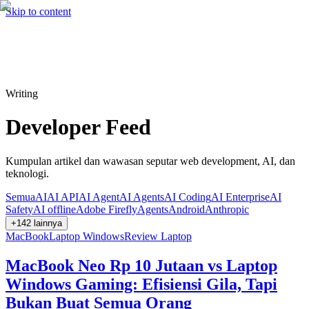
Hire me
Cari
⌘K
Skip to content
Cari
⌘K
Writing
Developer Feed
Kumpulan artikel dan wawasan seputar web development, AI, dan
teknologi.
Semua
AI
AI API
AI Agent
AI Agents
AI Coding
AI Enterprise
AI
Safety
AI offline
Adobe Firefly
Agents
Android
Anthropic
+
142
lainnya
MacBook
Laptop Windows
Review Laptop
MacBook Neo Rp 10 Jutaan vs Laptop
Windows Gaming: Efisiensi Gila, Tapi
Bukan Buat Semua Orang