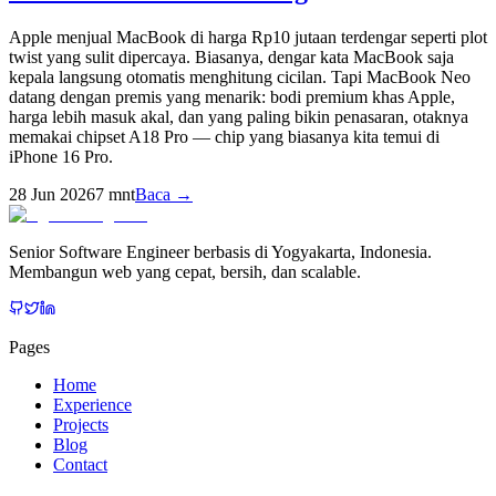
Apple menjual MacBook di harga Rp10 jutaan terdengar seperti plot
twist yang sulit dipercaya. Biasanya, dengar kata MacBook saja
kepala langsung otomatis menghitung cicilan. Tapi MacBook Neo
datang dengan premis yang menarik: bodi premium khas Apple,
harga lebih masuk akal, dan yang paling bikin penasaran, otaknya
memakai chipset A18 Pro — chip yang biasanya kita temui di
iPhone 16 Pro.
28 Jun 2026
7
mnt
Baca →
Senior Software Engineer berbasis di Yogyakarta, Indonesia.
Membangun web yang cepat, bersih, dan scalable.
Pages
Home
Experience
Projects
Blog
Contact