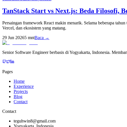
TanStack Start vs Next.js: Beda Filosofi, 
Persaingan framework React makin menarik. Selama beberapa tahun te
Vercel, dan ekosistem yang matang.
29 Jun 2026
5
mnt
Baca →
Senior Software Engineer berbasis di Yogyakarta, Indonesia. Memban
Pages
Home
Experience
Projects
Blog
Contact
Contact
teguhwin8@gmail.com
Yogyakarta, Indonesia