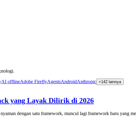
nologi.
y
AI offline
Adobe Firefly
Agents
Android
Anthropic
+
142
lainnya
ck yang Layak Dilirik di 2026
ah nyaman dengan satu framework, muncul lagi framework baru yang menj