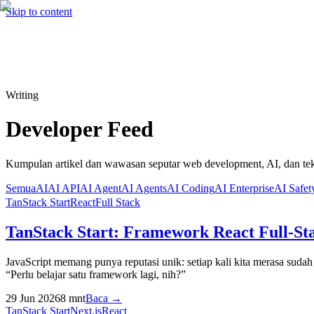
Hire me
Cari
⌘K
Skip to content
Cari
⌘K
Writing
Developer Feed
Kumpulan artikel dan wawasan seputar web development, AI, dan tek
Semua
AI
AI API
AI Agent
AI Agents
AI Coding
AI Enterprise
AI Safet
TanStack Start
React
Full Stack
TanStack Start: Framework React Full-Sta
JavaScript memang punya reputasi unik: setiap kali kita merasa sud
“Perlu belajar satu framework lagi, nih?”
29 Jun 2026
8
mnt
Baca →
TanStack Start
Next.js
React