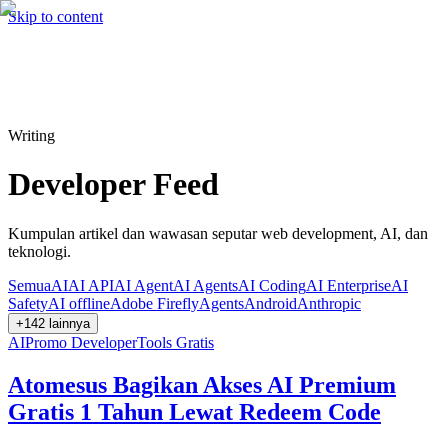
Hire me
Cari
⌘K
Skip to content
Cari
⌘K
Writing
Developer Feed
Kumpulan artikel dan wawasan seputar web development, AI, dan
teknologi.
Semua
AI
AI API
AI Agent
AI Agents
AI Coding
AI Enterprise
AI
Safety
AI offline
Adobe Firefly
Agents
Android
Anthropic
+
142
lainnya
AI
Promo Developer
Tools Gratis
Atomesus Bagikan Akses AI Premium
Gratis 1 Tahun Lewat Redeem Code