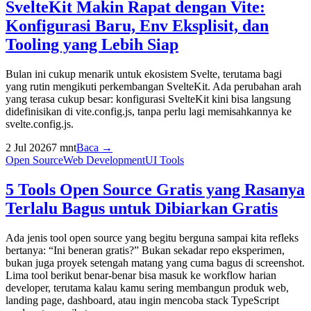
SvelteKit Makin Rapat dengan Vite:
Konfigurasi Baru, Env Eksplisit, dan
Tooling yang Lebih Siap
Bulan ini cukup menarik untuk ekosistem Svelte, terutama bagi
yang rutin mengikuti perkembangan SvelteKit. Ada perubahan arah
yang terasa cukup besar: konfigurasi SvelteKit kini bisa langsung
didefinisikan di vite.config.js, tanpa perlu lagi memisahkannya ke
svelte.config.js.
2 Jul 2026
7
mnt
Baca →
Open Source
Web Development
UI Tools
5 Tools Open Source Gratis yang Rasanya
Terlalu Bagus untuk Dibiarkan Gratis
Ada jenis tool open source yang begitu berguna sampai kita refleks
bertanya: “Ini beneran gratis?” Bukan sekadar repo eksperimen,
bukan juga proyek setengah matang yang cuma bagus di screenshot.
Lima tool berikut benar-benar bisa masuk ke workflow harian
developer, terutama kalau kamu sering membangun produk web,
landing page, dashboard, atau ingin mencoba stack TypeScript