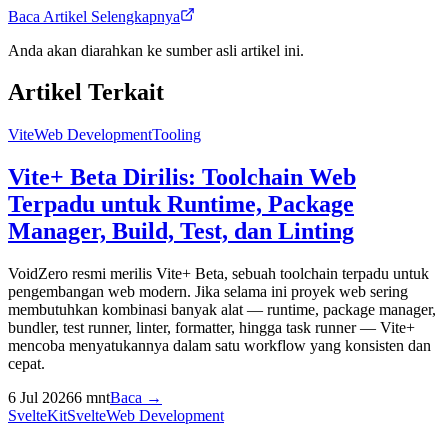
Baca Artikel Selengkapnya
Anda akan diarahkan ke sumber asli artikel ini.
Artikel Terkait
Vite
Web Development
Tooling
Vite+ Beta Dirilis: Toolchain Web
Terpadu untuk Runtime, Package
Manager, Build, Test, dan Linting
VoidZero resmi merilis Vite+ Beta, sebuah toolchain terpadu untuk
pengembangan web modern. Jika selama ini proyek web sering
membutuhkan kombinasi banyak alat — runtime, package manager,
bundler, test runner, linter, formatter, hingga task runner — Vite+
mencoba menyatukannya dalam satu workflow yang konsisten dan
cepat.
6 Jul 2026
6
mnt
Baca →
SvelteKit
Svelte
Web Development