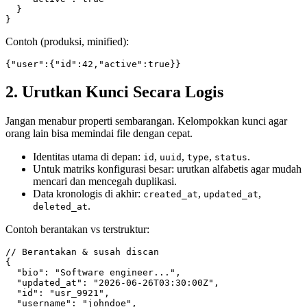
  }

Contoh (produksi, minified):
2. Urutkan Kunci Secara Logis
Jangan menabur properti sembarangan. Kelompokkan kunci agar
orang lain bisa memindai file dengan cepat.
Identitas utama di depan:
,
,
,
.
id
uuid
type
status
Untuk matriks konfigurasi besar: urutkan alfabetis agar mudah
mencari dan mencegah duplikasi.
Data kronologis di akhir:
,
,
created_at
updated_at
.
deleted_at
Contoh berantakan vs terstruktur:
// Berantakan & susah discan

{

  "bio": "Software engineer...",

  "updated_at": "2026-06-26T03:30:00Z",

  "id": "usr_9921",

  "username": "johndoe",
