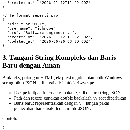
  "created_at": "2026-01-12T11:22:00Z"

// Terformat seperti pro

{

  "id": "usr_9921",

  "username": "johndoe",

  "bio": "Software engineer...",

  "created_at": "2026-01-12T11:22:00Z",

  "updated_at": "2026-06-26T03:30:00Z"

3. Tangani String Kompleks dan Baris
Baru dengan Aman
Blok teks, potongan HTML, ekspresi reguler, atau path Windows
sering bikin JSON jadi invalid bila tidak di-escape.
Escape kutipan internal: gunakan
di dalam string JSON.
\"
Path dan regex: gunakan double backslash
saat diperlukan.
\\
Baris baru: representasikan dengan
, jangan pakai
\n
pemecahan baris fisik di dalam file JSON.
Contoh:
{
