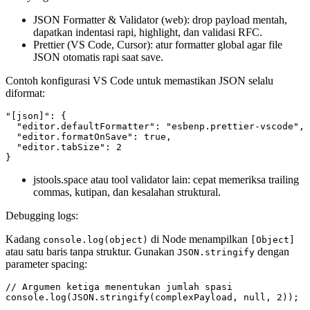
JSON Formatter & Validator (web): drop payload mentah,
dapatkan indentasi rapi, highlight, dan validasi RFC.
Prettier (VS Code, Cursor): atur formatter global agar file
JSON otomatis rapi saat save.
Contoh konfigurasi VS Code untuk memastikan JSON selalu
diformat:
"[json]": {

  "editor.defaultFormatter": "esbenp.prettier-vscode",

  "editor.formatOnSave": true,

  "editor.tabSize": 2

jstools.space atau tool validator lain: cepat memeriksa trailing
commas, kutipan, dan kesalahan struktural.
Debugging logs:
Kadang
di Node menampilkan
console.log(object)
[Object]
atau satu baris tanpa struktur. Gunakan
dengan
JSON.stringify
parameter spacing:
// Argumen ketiga menentukan jumlah spasi
