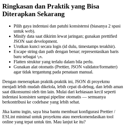
Ringkasan dan Praktik yang Bisa
Diterapkan Sekarang
Pilih gaya indentasi dan patuhi konsistensi (biasanya 2 spasi
untuk web).
Minify data saat dikirim lewat jaringan; gunakan prettified
JSON saat development.
Urutkan kunci secara logis (id dulu, timestamps terakhir).
Escape string dan path dengan benar; representasikan baris
baru sebagai
.
\n
Flatten struktur yang terlalu dalam bila perlu.
Gunakan alat otomatis (Prettier, JSON validator/formatter)
agar tidak tergantung pada penataan manual.
Dengan menerapkan praktik-praktik ini, JSON di proyekmu
menjadi lebih mudah dikelola, lebih cepat di-debug, dan lebih aman
saat dikonsumsi oleh tim lain. Mulai dari kebiasaan kecil seperti
indentasi konsisten sampai pipeline otomatis — semuanya
berkontribusi ke codebase yang lebih sehat.
Jika kamu ingin, saya bisa bantu membuat konfigurasi Prettier /
ESLint minimal untuk proyekmu atau merekomendasikan tool
online yang tepat untuk tim. Mau lanjut ke itu?