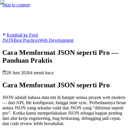
Hire me
Cari
⌘K
Skip to content
Cari
⌘K
Kembali ke Feed
JSON
Best Practices
Web Development
Cara Memformat JSON seperti Pro —
Panduan Praktis
28 Juni 2026
4
menit baca
Cara Memformat JSON seperti Pro
JSON adalah bahasa data inti di hampir semua proyek web modern
— dari API, file konfigurasi, hingga state sync. Perbedaannya besar
antara JSON yang sekadar valid dan JSON yang "diformat seperti
pro". Ketika kamu memperlakukan JSON sebagai bagian penting
dari alur kerja engineering, bug berkurang, debugging jadi cepat,
dan code review lebih bersahabat.