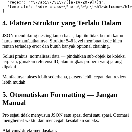
  "regex": "^\\/api\\/v1\\/([a-zA-Z0-9]+)$",

  "template": "<div class=\"hero\">\n\t<h1>Welcome</h1>
4. Flatten Struktur yang Terlalu Dalam
JSON mendukung nesting tanpa batas, tapi itu tidak berarti kamu
harus memanfaatkannya. Struktur 5–6 level membuat kode klien
rentan terhadap error dan butuh banyak optional chaining.
Solusi praktis: normalisasi data — pindahkan sub-objek ke koleksi
terpisah, gunakan referensi ID, atau ringkas properti yang jarang
dipakai.
Manfaatnya: akses lebih sederhana, parsers lebih cepat, dan review
lebih mudah.
5. Otomatiskan Formatting — Jangan
Manual
Pro sejati tidak menyusun JSON satu spasi demi satu spasi. Otomasi
menghemat waktu dan mencegah kesalahan sintaks.
Alat yang direkomendasikan: