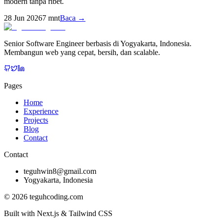
modern tanpa ribet.
28 Jun 2026
7
mnt
Baca →
Senior Software Engineer berbasis di Yogyakarta, Indonesia.
Membangun web yang cepat, bersih, dan scalable.
Pages
Home
Experience
Projects
Blog
Contact
Contact
teguhwin8@gmail.com
Yogyakarta, Indonesia
©
2026
teguhcoding.com
Built with Next.js & Tailwind CSS