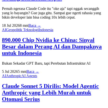
Pernah ngerasa Claude Code itu "oke aja" tapi nggak secanggih
yang lo bayangin? Gue juga gitu. Sampai gue ngerti rahasia yang
bikin developer lain bisa coding 10x lebih cepat.
18 Jul 2026
8
mnt
Baca →
AI
Geopolitik Teknologi
Indonesia
890.000 Chip Nvidia ke China: Sinyal
Besar dalam Perang AI dan Dampaknya
untuk Indonesia
Bukan Sekadar GPT Baru, tapi Perebutan Infrastruktur AI
5 Jul 2026
5
mnt
Baca →
AI
Anthropic
AI Agents
Claude Sonnet 5 Dirilis: Model Agentic
Anthropic yang Lebih Murah untuk
Otomasi Serius