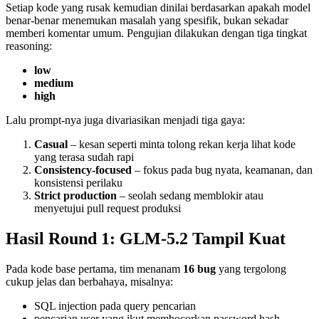
Setiap kode yang rusak kemudian dinilai berdasarkan apakah model
benar-benar menemukan masalah yang spesifik, bukan sekadar
memberi komentar umum. Pengujian dilakukan dengan tiga tingkat
reasoning:
low
medium
high
Lalu prompt-nya juga divariasikan menjadi tiga gaya:
Casual
– kesan seperti minta tolong rekan kerja lihat kode
yang terasa sudah rapi
Consistency-focused
– fokus pada bug nyata, keamanan, dan
konsistensi perilaku
Strict production
– seolah sedang memblokir atau
menyetujui pull request produksi
Hasil Round 1: GLM-5.2 Tampil Kuat
Pada kode base pertama, tim menanam
16 bug
yang tergolong
cukup jelas dan berbahaya, misalnya:
SQL injection pada query pencarian
pencarian user yang ikut membocorkan password hash