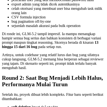
export admin yang tidak dicek autentikasinya
celah otorisasi yang membuat user bisa mengubah task milik
orang lain
CSV formula injection
bug pagination off-by-one
sejumlah masalah akurasi pada bulk operation
Di ronde ini, GLM-5.2 tampil impresif. Ia mampu menangkap
hampir semua bug serius dan bahkan konsisten di berbagai variasi
prompt maupun tingkat reasoning. Skornya berada di kisaran
13
hingga 15 dari 16 bug
pada setiap run.
Artinya, untuk codebase yang relatif lurus dan bug yang sifatnya
cukup langsung, GLM-5.2 memang bisa berperan sebagai reviewer
yang tajam. Di skenario seperti ini, prompt tidak terlalu banyak
mengubah hasil.
Round 2: Saat Bug Menjadi Lebih Halus,
Performanya Mulai Turun
Setelah itu, proyek dibuat lebih kompleks. Fitur baru seperti berikut
ditambahkan:
soft deletion
lewat