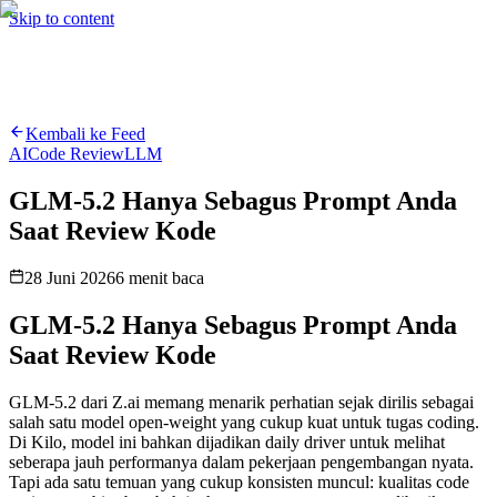
Hire me
Cari
⌘K
Skip to content
Cari
⌘K
Kembali ke Feed
AI
Code Review
LLM
GLM-5.2 Hanya Sebagus Prompt Anda
Saat Review Kode
28 Juni 2026
6
menit baca
GLM-5.2 Hanya Sebagus Prompt Anda
Saat Review Kode
GLM-5.2 dari Z.ai memang menarik perhatian sejak dirilis sebagai
salah satu model open-weight yang cukup kuat untuk tugas coding.
Di Kilo, model ini bahkan dijadikan daily driver untuk melihat
seberapa jauh performanya dalam pekerjaan pengembangan nyata.
Tapi ada satu temuan yang cukup konsisten muncul: kualitas code