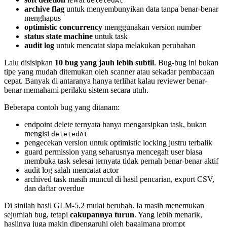
deletedAt
archive flag
untuk menyembunyikan data tanpa benar-benar
menghapus
optimistic concurrency
menggunakan version number
status state machine
untuk task
audit log
untuk mencatat siapa melakukan perubahan
Lalu disisipkan
10 bug yang jauh lebih subtil
. Bug-bug ini bukan
tipe yang mudah ditemukan oleh scanner atau sekadar pembacaan
cepat. Banyak di antaranya hanya terlihat kalau reviewer benar-
benar memahami perilaku sistem secara utuh.
Beberapa contoh bug yang ditanam:
endpoint delete ternyata hanya mengarsipkan task, bukan
mengisi
deletedAt
pengecekan version untuk optimistic locking justru terbalik
guard permission yang seharusnya mencegah user biasa
membuka task selesai ternyata tidak pernah benar-benar aktif
audit log salah mencatat actor
archived task masih muncul di hasil pencarian, export CSV,
dan daftar overdue
Di sinilah hasil GLM-5.2 mulai berubah. Ia masih menemukan
sejumlah bug, tetapi
cakupannya turun
. Yang lebih menarik,
hasilnya juga makin dipengaruhi oleh bagaimana prompt