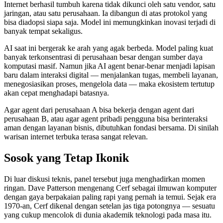
Internet berhasil tumbuh karena tidak dikunci oleh satu vendor, satu
jaringan, atau satu perusahaan. Ia dibangun di atas protokol yang
bisa diadopsi siapa saja. Model ini memungkinkan inovasi terjadi di
banyak tempat sekaligus.
AI saat ini bergerak ke arah yang agak berbeda. Model paling kuat
banyak terkonsentrasi di perusahaan besar dengan sumber daya
komputasi masif. Namun jika AI agent benar-benar menjadi lapisan
baru dalam interaksi digital — menjalankan tugas, membeli layanan,
menegosiasikan proses, mengelola data — maka ekosistem tertutup
akan cepat menghadapi batasnya.
Agar agent dari perusahaan A bisa bekerja dengan agent dari
perusahaan B, atau agar agent pribadi pengguna bisa berinteraksi
aman dengan layanan bisnis, dibutuhkan fondasi bersama. Di sinilah
warisan internet terbuka terasa sangat relevan.
Sosok yang Tetap Ikonik
Di luar diskusi teknis, panel tersebut juga menghadirkan momen
ringan. Dave Patterson mengenang Cerf sebagai ilmuwan komputer
dengan gaya berpakaian paling rapi yang pernah ia temui. Sejak era
1970-an, Cerf dikenal dengan setelan jas tiga potongnya — sesuatu
yang cukup mencolok di dunia akademik teknologi pada masa itu.