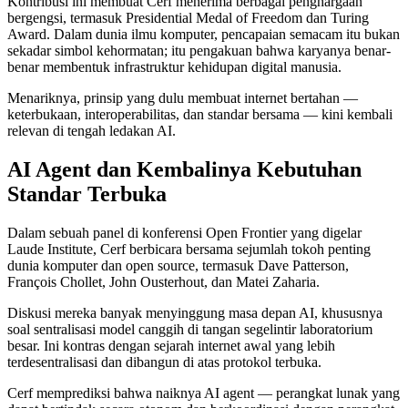
Kontribusi ini membuat Cerf menerima berbagai penghargaan
bergengsi, termasuk Presidential Medal of Freedom dan Turing
Award. Dalam dunia ilmu komputer, pencapaian semacam itu bukan
sekadar simbol kehormatan; itu pengakuan bahwa karyanya benar-
benar membentuk infrastruktur kehidupan digital manusia.
Menariknya, prinsip yang dulu membuat internet bertahan —
keterbukaan, interoperabilitas, dan standar bersama — kini kembali
relevan di tengah ledakan AI.
AI Agent dan Kembalinya Kebutuhan
Standar Terbuka
Dalam sebuah panel di konferensi Open Frontier yang digelar
Laude Institute, Cerf berbicara bersama sejumlah tokoh penting
dunia komputer dan open source, termasuk Dave Patterson,
François Chollet, John Ousterhout, dan Matei Zaharia.
Diskusi mereka banyak menyinggung masa depan AI, khususnya
soal sentralisasi model canggih di tangan segelintir laboratorium
besar. Ini kontras dengan sejarah internet awal yang lebih
terdesentralisasi dan dibangun di atas protokol terbuka.
Cerf memprediksi bahwa naiknya AI agent — perangkat lunak yang