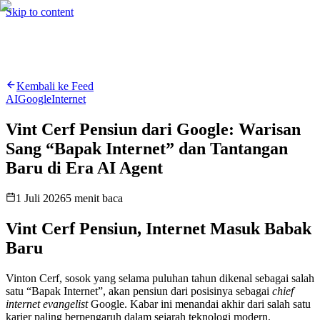
Hire me
Cari
⌘K
Skip to content
Cari
⌘K
Kembali ke Feed
AI
Google
Internet
Vint Cerf Pensiun dari Google: Warisan
Sang “Bapak Internet” dan Tantangan
Baru di Era AI Agent
1 Juli 2026
5
menit baca
Vint Cerf Pensiun, Internet Masuk Babak
Baru
Vinton Cerf, sosok yang selama puluhan tahun dikenal sebagai salah
satu “Bapak Internet”, akan pensiun dari posisinya sebagai
chief
internet evangelist
Google. Kabar ini menandai akhir dari salah satu
karier paling berpengaruh dalam sejarah teknologi modern.