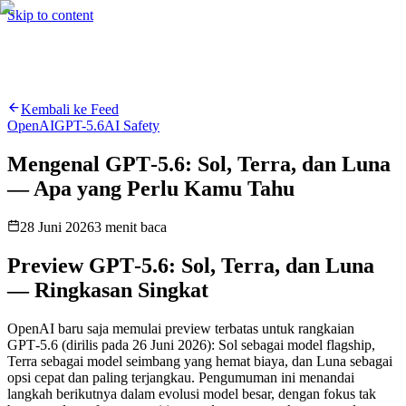
Hire me
Cari
⌘K
Skip to content
Cari
⌘K
Kembali ke Feed
OpenAI
GPT-5.6
AI Safety
Mengenal GPT‑5.6: Sol, Terra, dan Luna
— Apa yang Perlu Kamu Tahu
28 Juni 2026
3
menit baca
Preview GPT‑5.6: Sol, Terra, dan Luna
— Ringkasan Singkat
OpenAI baru saja memulai preview terbatas untuk rangkaian
GPT‑5.6 (dirilis pada 26 Juni 2026): Sol sebagai model flagship,
Terra sebagai model seimbang yang hemat biaya, dan Luna sebagai
opsi cepat dan paling terjangkau. Pengumuman ini menandai
langkah berikutnya dalam evolusi model besar, dengan fokus tak