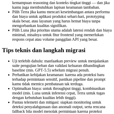
kemampuan reasoning dan konteks tingkat tinggi — dan jika
kamu juga membutuhkan lapisan keamanan tambahan.
Pilih Terra jika kamu mencari keseimbangan antara performa
dan biaya untuk aplikasi produksi sehari‑hari, prototyping
skala besar, atau layanan yang harus hemat biaya tanpa
mengorbankan kualitas signifikan.
Pilih Luna jika prioritas utama adalah latensi rendah dan biaya
minimal, misalnya untuk fitur frontend yang memerlukan
respons cepat atau volume panggilan API yang besar.
Tips teknis dan langkah migrasi
Uji terlebih dahulu: manfaatkan preview untuk menjalankan
suite pengujian beban dan validasi keluaran dibandingkan
baseline (mis. GPT‑5.5) sebelum migrasi penuh.
Perhatikan kebijakan keamanan: karena ada proteksi baru
terhadap permintaan sensitif, pastikan pipeline dan prompt
kamu tidak memicu pembatasan tak terduga.
Optimalkan biaya: untuk throughput tinggi, kombinasikan
model (mis. Luna untuk inferensi cepat, Terra untuk tugas
dengan kebutuhan kualitas lebih tinggi).
Pantau telemetri dan mitigasi: siapkan monitoring untuk
deteksi penyalahgunaan dan anomali output, serta rencana
fallback bila model menolak permintaan karena proteksi