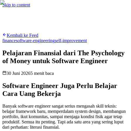
Hire me
Cari
⌘K
Skip to content
Cari
⌘K
Kembali ke Feed
finance
software-engineering
self-improvement
Pelajaran Finansial dari The Psychology
of Money untuk Software Engineer
30 Juni 2026
5
menit baca
Software Engineer Juga Perlu Belajar
Cara Uang Bekerja
Banyak software engineer sangat serius mengasah skill teknis:
belajar framework baru, memperdalam system design, membangun
portfolio, ikut komunitas, sampai menjaga kondisi fisik agar tetap
produktif. Semua itu penting. Tapi ada satu area yang sering luput
dari perhatian: literasi finansial.