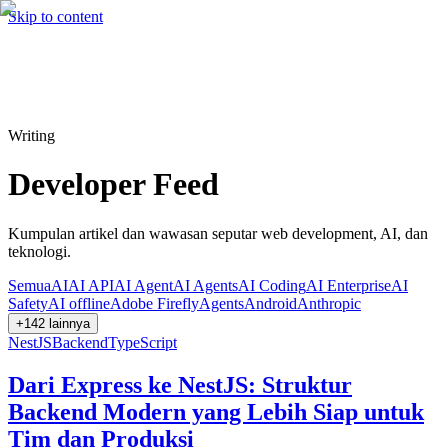
Hire me
Cari
⌘K
Skip to content
Cari
⌘K
Writing
Developer Feed
Kumpulan artikel dan wawasan seputar web development, AI, dan
teknologi.
Semua
AI
AI API
AI Agent
AI Agents
AI Coding
AI Enterprise
AI
Safety
AI offline
Adobe Firefly
Agents
Android
Anthropic
+
142
lainnya
NestJS
Backend
TypeScript
Dari Express ke NestJS: Struktur
Backend Modern yang Lebih Siap untuk
Tim dan Produksi