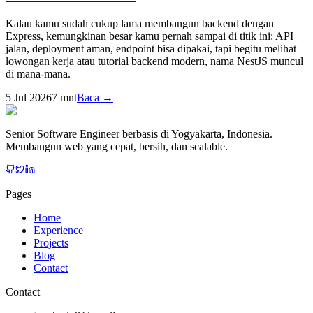
Kalau kamu sudah cukup lama membangun backend dengan
Express, kemungkinan besar kamu pernah sampai di titik ini: API
jalan, deployment aman, endpoint bisa dipakai, tapi begitu melihat
lowongan kerja atau tutorial backend modern, nama NestJS muncul
di mana-mana.
5 Jul 2026
7
mnt
Baca →
Senior Software Engineer berbasis di Yogyakarta, Indonesia.
Membangun web yang cepat, bersih, dan scalable.
Pages
Home
Experience
Projects
Blog
Contact
Contact