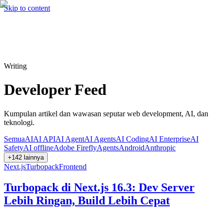
Hire me
Cari
⌘K
Skip to content
Cari
⌘K
Writing
Developer Feed
Kumpulan artikel dan wawasan seputar web development, AI, dan
teknologi.
Semua
AI
AI API
AI Agent
AI Agents
AI Coding
AI Enterprise
AI
Safety
AI offline
Adobe Firefly
Agents
Android
Anthropic
+
142
lainnya
Next.js
Turbopack
Frontend
Turbopack di Next.js 16.3: Dev Server
Lebih Ringan, Build Lebih Cepat