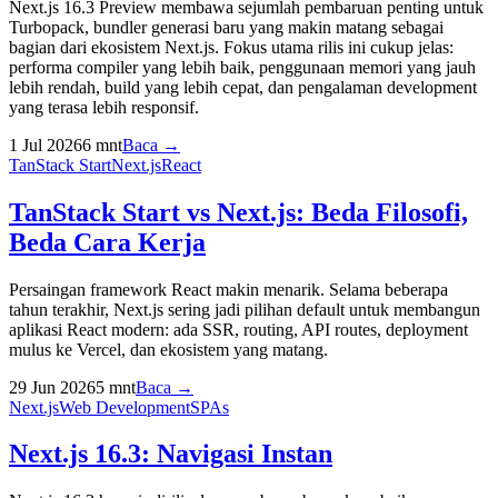
Next.js 16.3 Preview membawa sejumlah pembaruan penting untuk
Turbopack, bundler generasi baru yang makin matang sebagai
bagian dari ekosistem Next.js. Fokus utama rilis ini cukup jelas:
performa compiler yang lebih baik, penggunaan memori yang jauh
lebih rendah, build yang lebih cepat, dan pengalaman development
yang terasa lebih responsif.
1 Jul 2026
6
mnt
Baca →
TanStack Start
Next.js
React
TanStack Start vs Next.js: Beda Filosofi,
Beda Cara Kerja
Persaingan framework React makin menarik. Selama beberapa
tahun terakhir, Next.js sering jadi pilihan default untuk membangun
aplikasi React modern: ada SSR, routing, API routes, deployment
mulus ke Vercel, dan ekosistem yang matang.
29 Jun 2026
5
mnt
Baca →
Next.js
Web Development
SPAs
Next.js 16.3: Navigasi Instan