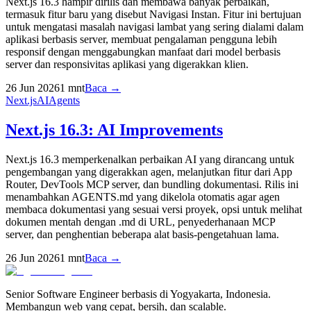
Next.js 16.3 hampir dirilis dan membawa banyak perbaikan,
termasuk fitur baru yang disebut Navigasi Instan. Fitur ini bertujuan
untuk mengatasi masalah navigasi lambat yang sering dialami dalam
aplikasi berbasis server, membuat pengalaman pengguna lebih
responsif dengan menggabungkan manfaat dari model berbasis
server dan responsivitas aplikasi yang digerakkan klien.
26 Jun 2026
1
mnt
Baca →
Next.js
AI
Agents
Next.js 16.3: AI Improvements
Next.js 16.3 memperkenalkan perbaikan AI yang dirancang untuk
pengembangan yang digerakkan agen, melanjutkan fitur dari App
Router, DevTools MCP server, dan bundling dokumentasi. Rilis ini
menambahkan AGENTS.md yang dikelola otomatis agar agen
membaca dokumentasi yang sesuai versi proyek, opsi untuk melihat
dokumen mentah dengan .md di URL, penyederhanaan MCP
server, dan penghentian beberapa alat basis-pengetahuan lama.
26 Jun 2026
1
mnt
Baca →
Senior Software Engineer berbasis di Yogyakarta, Indonesia.
Membangun web yang cepat, bersih, dan scalable.