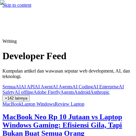
Hire me
Cari
⌘K
Skip to content
Cari
⌘K
Writing
Developer Feed
Kumpulan artikel dan wawasan seputar web development, AI, dan
teknologi.
Semua
AI
AI API
AI Agent
AI Agents
AI Coding
AI Enterprise
AI
Safety
AI offline
Adobe Firefly
Agents
Android
Anthropic
+
142
lainnya
MacBook
Laptop Windows
Review Laptop
MacBook Neo Rp 10 Jutaan vs Laptop
Windows Gaming: Efisiensi Gila, Tapi
Bukan Buat Semua Orang