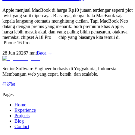
Apple menjual MacBook di harga Rp10 jutaan terdengar seperti plot
twist yang sulit dipercaya. Biasanya, dengar kata MacBook saja
kepala langsung otomatis menghitung cicilan. Tapi MacBook Neo
datang dengan premis yang menarik: bodi premium khas Apple,
harga lebih masuk akal, dan yang paling bikin penasaran, otaknya
memakai chipset A18 Pro — chip yang biasanya kita temui di
iPhone 16 Pro.
28 Jun 2026
7
mnt
Baca →
Senior Software Engineer berbasis di Yogyakarta, Indonesia.
Membangun web yang cepat, bersih, dan scalable.
Pages
Home
Experience
Projects
Blog
Contact